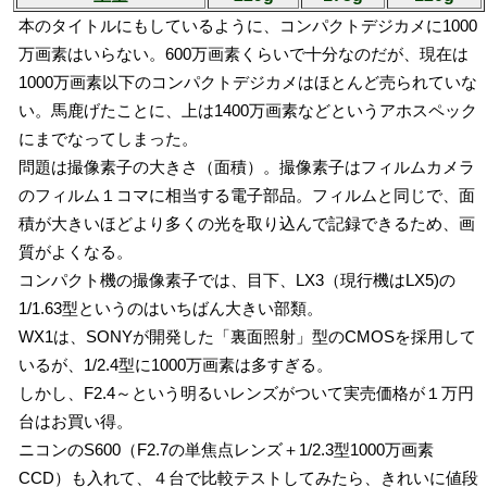
本のタイトルにもしているように、コンパクトデジカメに1000
万画素はいらない。600万画素くらいで十分なのだが、現在は
1000万画素以下のコンパクトデジカメはほとんど売られていな
い。馬鹿げたことに、上は1400万画素などというアホスペック
にまでなってしまった。
問題は撮像素子の大きさ（面積）。撮像素子はフィルムカメラ
のフィルム１コマに相当する電子部品。フィルムと同じで、面
積が大きいほどより多くの光を取り込んで記録できるため、画
質がよくなる。
コンパクト機の撮像素子では、目下、LX3（現行機はLX5)の
1/1.63型というのはいちばん大きい部類。
WX1は、SONYが開発した「裏面照射」型のCMOSを採用して
いるが、1/2.4型に1000万画素は多すぎる。
しかし、F2.4～という明るいレンズがついて実売価格が１万円
台はお買い得。
ニコンのS600（F2.7の単焦点レンズ＋1/2.3型1000万画素
CCD）も入れて、４台で比較テストしてみたら、きれいに値段