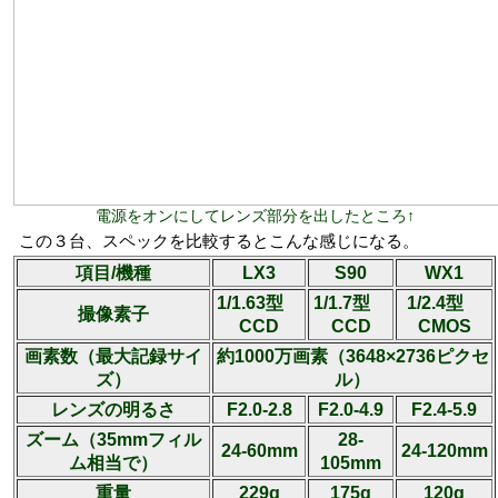
電源をオンにしてレンズ部分を出したところ↑
この３台、スペックを比較するとこんな感じになる。
項目/機種
LX3
S90
WX1
1/1.63型
1/1.7型
1/2.4型
撮像素子
CCD
CCD
CMOS
画素数（最大記録サイ
約1000万画素（3648×2736ピクセ
ズ）
ル）
レンズの明るさ
F2.0-2.8
F2.0-4.9
F2.4-5.9
ズーム（35mmフィル
28-
24-60mm
24-120mm
ム相当で）
105mm
重量
229g
175g
120g